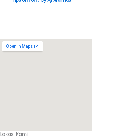
Tips Umroh
/ By
Aji Ardimas
Lokasi Kami