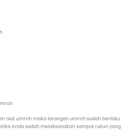
h
 Umroh
kan niat umroh maka larangan umroh sudah berlaku
r ketika Anda sudah melaksanakan sampai rukun yang