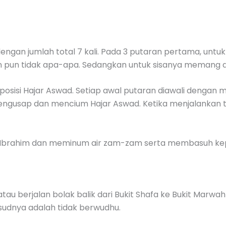
ngan jumlah total 7 kali. Pada 3 putaran pertama, untuk ja
 pun tidak apa-apa. Sedangkan untuk sisanya memang dil
 posisi Hajar Aswad. Setiap awal putaran diawali deng
mengusap dan mencium Hajar Aswad. Ketika menjalanka
m Ibrahim dan meminum air zam-zam serta membasuh ke
il atau berjalan bolak balik dari Bukit Shafa ke Bukit Ma
sudnya adalah tidak berwudhu.