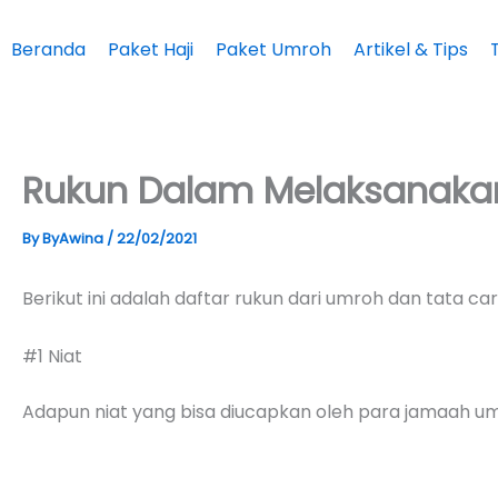
Skip
to
Beranda
Paket Haji
Paket Umroh
Artikel & Tips
content
Rukun Dalam Melaksanaka
By
ByAwina
/
22/02/2021
Berikut ini adalah daftar rukun dari umroh dan tata 
#1 Niat
Adapun niat yang bisa diucapkan oleh para jamaah um