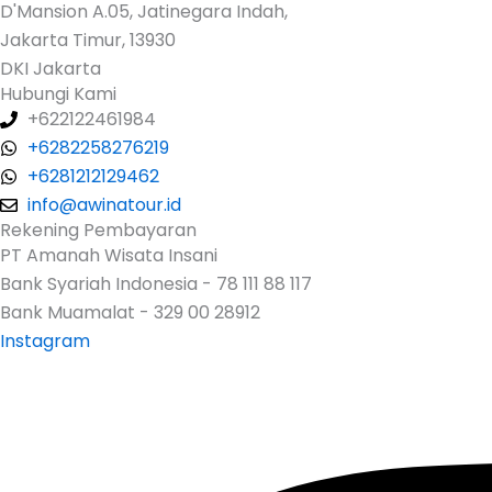
D'Mansion A.05, Jatinegara Indah,
Jakarta Timur, 13930
DKI Jakarta
Hubungi Kami
+622122461984
+6282258276219
+6281212129462
info@awinatour.id
Rekening Pembayaran
PT Amanah Wisata Insani
Bank Syariah Indonesia - 78 111 88 117
Bank Muamalat - 329 00 28912
Instagram