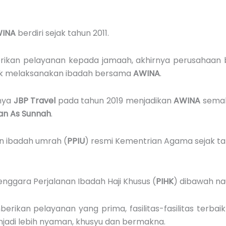
INA
berdiri sejak tahun 2011.
kan pelayanan kepada jamaah, akhirnya perusahaan b
uk melaksanakan ibadah bersama
AWINA
.
nya
JBP Travel
pada tahun 2019 menjadikan
AWINA
semak
an As Sunnah
.
n ibadah umrah (
PPIU
) resmi Kementrian Agama sejak ta
enggara Perjalanan Ibadah Haji Khusus (
PIHK
) dibawah n
an pelayanan yang prima, fasilitas-fasilitas terbaik
njadi lebih nyaman, khusyu dan bermakna.