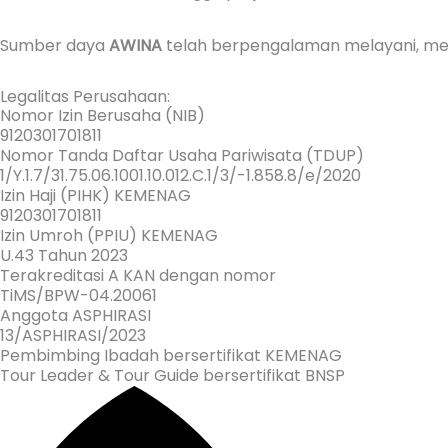
Sumber daya
AWINA
telah berpengalaman melayani, m
Legalitas Perusahaan:
Nomor Izin Berusaha (NIB)
9120301701811
Nomor Tanda Daftar Usaha Pariwisata (TDUP)
1/Y.1.7/31.75.06.1001.10.012.C.1/3/-1.858.8/e/2020
Izin Haji (PIHK) KEMENAG
9120301701811
Izin Umroh (PPIU) KEMENAG
U.43 Tahun 2023
Terakreditasi A KAN dengan nomor
TiMS/BPW-04.20061
Anggota ASPHIRASI
13/ASPHIRASI/2023
Pembimbing Ibadah bersertifikat KEMENAG
Tour Leader & Tour Guide bersertifikat BNSP